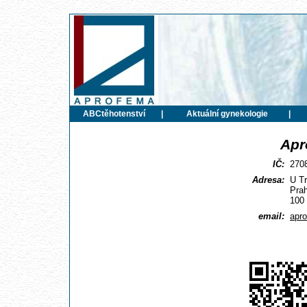
ABCtěhotenství
|
Aktuální gynekologie
|
Apr
IČ:
270
Adresa:
U Tr
Pra
100
email:
apr